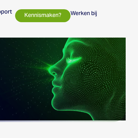
port
Werken bij
Kennismaken?