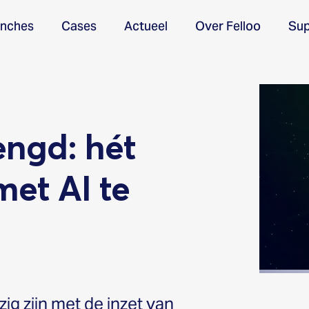
anches
Cases
Actueel
Over Felloo
Sup
engd: hét
et AI te
ig zijn met de inzet van