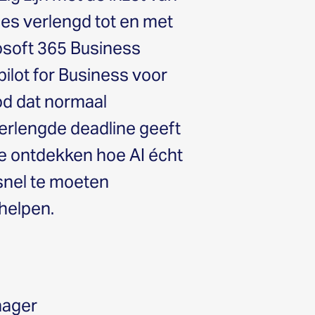
ies verlengd tot en met
rosoft 365 Business
lot for Business voor
od dat normaal
erlengde deadline geeft
e ontdekken hoe AI écht
snel te moeten
 helpen.
nager