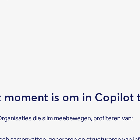
 moment is om in Copilot 
 Organisaties die slim meebewegen, profiteren van:
isch samenvatten, genereren en structureren van in