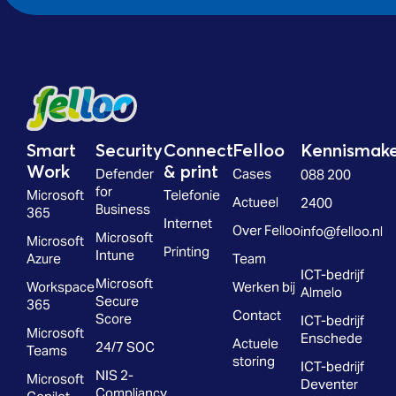
Smart
Security
Connect
Felloo
Kennismak
Work
& print
Defender
Cases
088 200
for
Microsoft
Telefonie
Actueel
2400
Business
365
Internet
Over Felloo
info@felloo.nl
Microsoft
Microsoft
Printing
Intune
Azure
Team
ICT-bedrijf
Microsoft
Workspace
Werken bij
Almelo
Secure
365
Contact
Score
ICT-bedrijf
Microsoft
Enschede
Actuele
24/7 SOC
Teams
storing
ICT-bedrijf
NIS 2-
Microsoft
Deventer
Compliancy