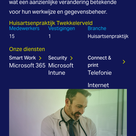
wat een aanzienlijke verandering betekende
voor hun werkwijze en gegevensbeheer.
Huisartsenpraktijk Twekkelerveld
Medewerkers
Vestigingen
Branche
15
1
Huisartsenpraktijk
Onze diensten
Smart Work
Security
Connect &
print
Microsoft 365
Microsoft
Intune
Telefonie
Internet