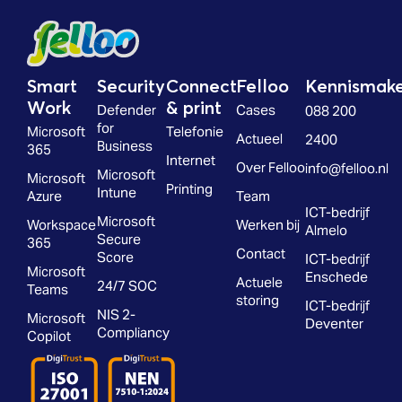
Smart
Security
Connect
Felloo
Kennismak
Work
& print
Defender
Cases
088 200
for
Microsoft
Telefonie
Actueel
2400
Business
365
Internet
Over Felloo
info@felloo.nl
Microsoft
Microsoft
Printing
Intune
Azure
Team
ICT-bedrijf
Microsoft
Workspace
Werken bij
Almelo
Secure
365
Contact
Score
ICT-bedrijf
Microsoft
Enschede
Actuele
24/7 SOC
Teams
storing
ICT-bedrijf
NIS 2-
Microsoft
Deventer
Compliancy
Copilot