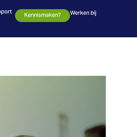
port
Werken bij
Kennismaken?