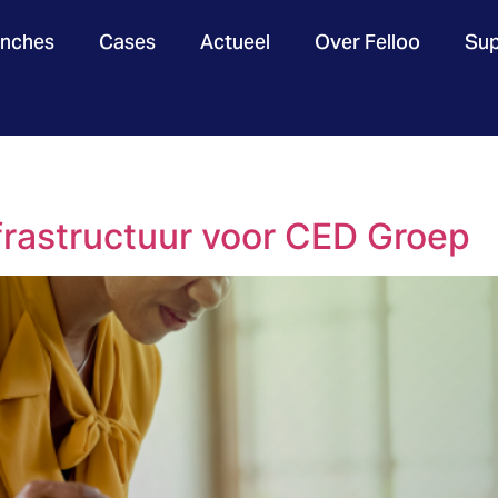
anches
Cases
Actueel
Over Felloo
Sup
frastructuur voor CED Groep