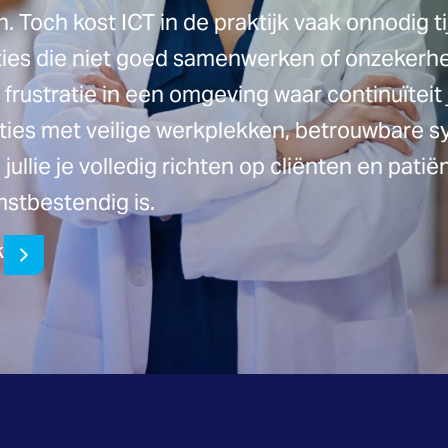
. Toch kost ICT in de praktijk vaak onnodig ti
ies die niet goed samenwerken of onzekerhei
ustratie in een omgeving waar continuïteit ju
ties met veilige werkplekken, betrouwbare 
ullie je volledig richten op cliënten en patiën
mstbestendig is.
k