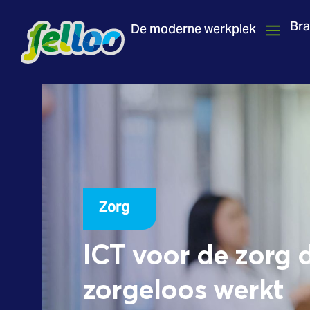
Br
De moderne werkplek
Zorg
ICT voor de zorg d
zorgeloos werkt