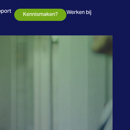
port
Werken bij
Kennismaken?