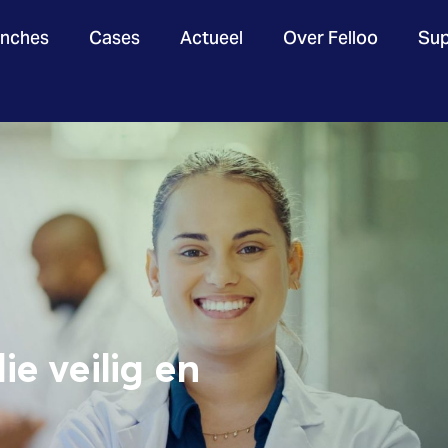
anches
Cases
Actueel
Over Felloo
Sup
ie veilig en