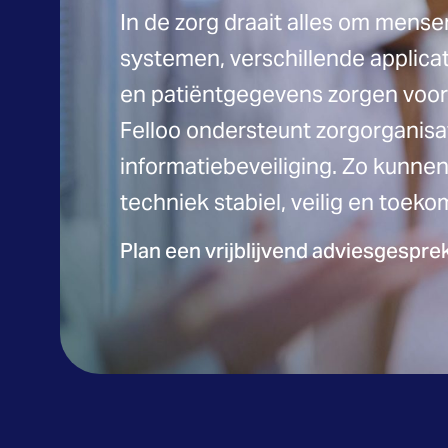
In de zorg draait alles om mensen
systemen, verschillende applicat
en patiëntgegevens zorgen voor fr
Felloo ondersteunt zorgorganisa
informatiebeveiliging. Zo kunnen j
techniek stabiel, veilig en toeko
Plan een vrijblijvend adviesgespre