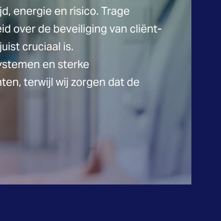
jd, energie en risico. Trage
d over de beveiliging van cliënt-
ist cruciaal is.
systemen en sterke
ten, terwijl wij zorgen dat de