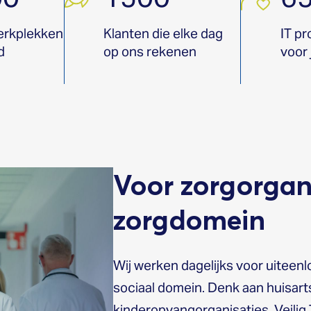
erkplekken
Klanten die elke dag
IT pr
d
op ons rekenen
voor 
Voor zorgorgani
zorgdomein
Wij werken dagelijks voor uiteen
sociaal domein. Denk aan huisarts
kinderopvangorganisaties, Veilig 