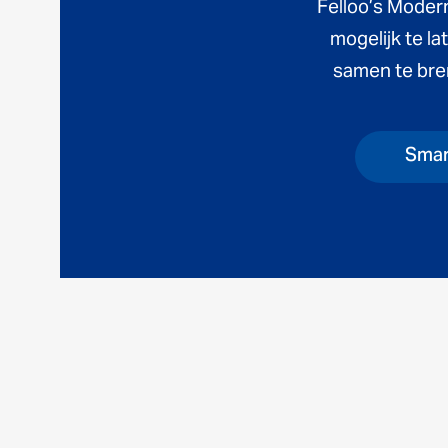
Felloo’s Modern
mogelijk te l
samen te bre
Smar